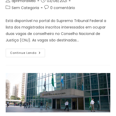
Autor
Post
aprimoraweb
03/08/2021
do
publicado:
Categoria
Comentários
Sem Categoria
0 comentário
post:
do
do
post:
post:
Está disponível no portal do Supremo Tribunal Federal a
lista dos magistrados inscritos interessados em ocupar
duas vagas de conselheiro no Conselho Nacional de
Justiça (CNJ). As vagas são destinadas…
Supremo
Continue Lendo
Divulga
Lista
De
Inscritos
Para
Duas
Vagas
No
CNJ