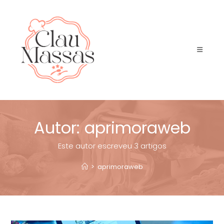
Autor:
aprimoraweb
Este autor escreveu 3 artigos
>
aprimoraweb