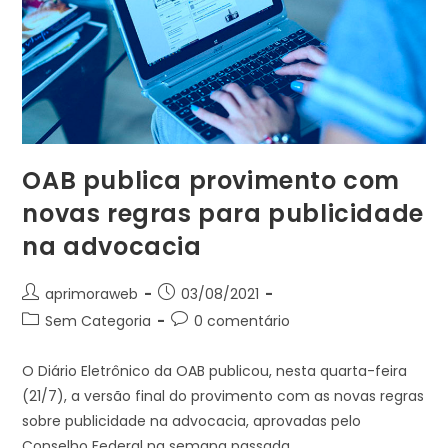
OAB publica provimento com
novas regras para publicidade
na advocacia
Autor
Post
aprimoraweb
03/08/2021
do
publicado:
Categoria
Comentários
Sem Categoria
0 comentário
post:
do
do
post:
post:
O Diário Eletrônico da OAB publicou, nesta quarta-feira
(21/7), a versão final do provimento com as novas regras
sobre publicidade na advocacia, aprovadas pelo
Conselho Federal na semana passada.