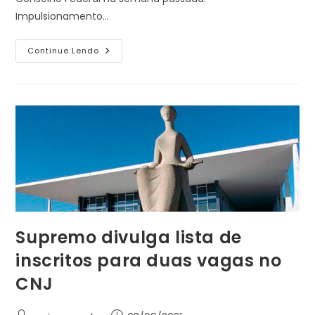
Impulsionamento…
OAB
Continue Lendo
Publica
Provimento
Com
Novas
Regras
Para
Publicidade
Na
Advocacia
Supremo divulga lista de
inscritos para duas vagas no
CNJ