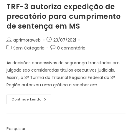
TRF-3 autoriza expedição de
precatório para cumprimento
de sentença em MS
Autor
Post
aprimoraweb
23/07/2021
do
publicado:
Categoria
Comentários
Sem Categoria
0 comentário
post:
do
do
post:
post:
As decisões concessivas de segurança transitadas em
julgado são consideradas títulos executivos judiciais.
Assim, a 3ª Turma do Tribunal Regional Federal da 3ª
Região autorizou uma gráfica a receber em…
TRF-
Continue Lendo
3
Autoriza
Expedição
De
Precatório
Para
Cumprimento
Pesquisar