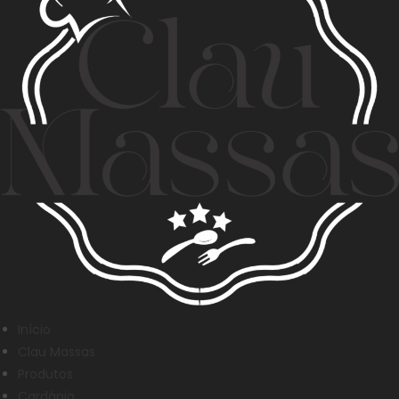
Início
Clau Massas
Produtos
Cardápio