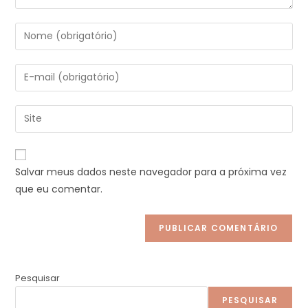
Digite
seu
nome
Digite
ou
seu
nome
endereço
Digite
de
de
o
usuário
e-
URL
para
mail
do
comentar
Salvar meus dados neste navegador para a próxima vez
para
seu
que eu comentar.
comentar
site
(opcional)
Pesquisar
PESQUISAR