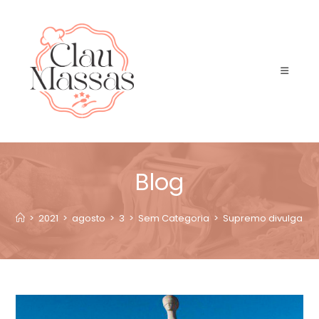
Blog
>
2021
>
agosto
>
3
>
Sem Categoria
>
Supremo divulga list