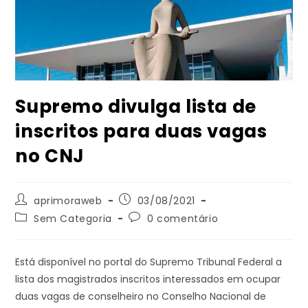
Supremo divulga lista de
inscritos para duas vagas
no CNJ
Autor
Post
aprimoraweb
03/08/2021
do
publicado:
Categoria
Comentários
Sem Categoria
0 comentário
post:
do
do
post:
post:
Está disponível no portal do Supremo Tribunal Federal a
lista dos magistrados inscritos interessados em ocupar
duas vagas de conselheiro no Conselho Nacional de